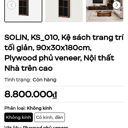
SOLIN, KS_010, Kệ sách trang trí
tối giản, 90x30x180cm,
Plywood phủ veneer, Nội thất
Nhà trên cao
Tình trạng:
Còn hàng
8.800.000₫
Phân loại:
Không kính
Không kính
Có kính, đèn
Vật liệu:
Plywood phủ veneer