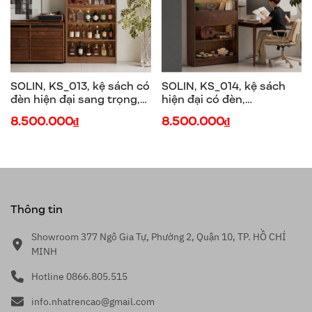
SOLIN, KS_013, kệ sách có
SOLIN, KS_014, kệ sách
đèn hiện đại sang trọng,
hiện đại có đèn,
90x30x198cm, Plywood
90x30x198cm, Plywood
8.500.000₫
8.500.000₫
phủ veneer, Nội thất Nhà
phủ veneer, Nội thất Nhà
trên cao
trên cao
Thông tin
Showroom 377 Ngô Gia Tự, Phường 2, Quận 10, TP. HỒ CHÍ
MINH
Hotline 0866.805.515
info.nhatrencao@gmail.com