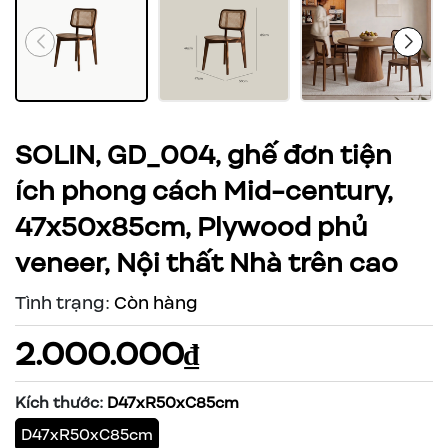
SOLIN, GD_004, ghế đơn tiện
ích phong cách Mid-century,
47x50x85cm, Plywood phủ
veneer, Nội thất Nhà trên cao
Tình trạng:
Còn hàng
2.000.000₫
Kích thước:
D47xR50xC85cm
D47xR50xC85cm