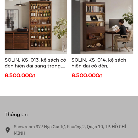
SOLIN, KS_013, kệ sách có
SOLIN, KS_014, kệ sách
đèn hiện đại sang trọng,
hiện đại có đèn,
90x30x198cm, Plywood
90x30x198cm, Plywood
8.500.000₫
8.500.000₫
phủ veneer, Nội thất Nhà
phủ veneer, Nội thất Nhà
trên cao
trên cao
Thông tin
Showroom 377 Ngô Gia Tự, Phường 2, Quận 10, TP. HỒ CHÍ
MINH