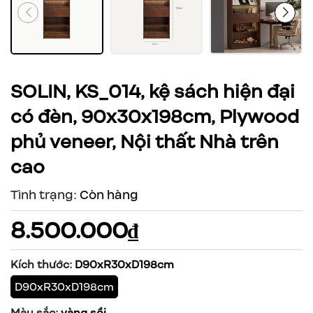
SOLIN, KS_014, kệ sách hiện đại
có đèn, 90x30x198cm, Plywood
phủ veneer, Nội thất Nhà trên
cao
Tình trạng:
Còn hàng
8.500.000₫
Kích thước:
D90xR30xD198cm
D90xR30xD198cm
Màu sắc:
vàng sồi