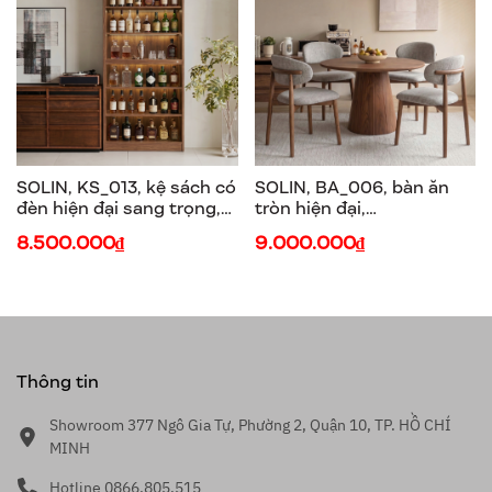
SOLIN, KS_013, kệ sách có
SOLIN, BA_006, bàn ăn
đèn hiện đại sang trọng,
tròn hiện đại,
90x30x198cm, Plywood
90x90x75cm, Plywood
8.500.000₫
9.000.000₫
phủ veneer, Nội thất Nhà
phủ veneer, Nội thất Nhà
trên cao
trên cao
Thông tin
Showroom 377 Ngô Gia Tự, Phường 2, Quận 10, TP. HỒ CHÍ
MINH
Hotline 0866.805.515