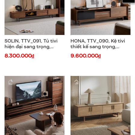
SOLIN, TTV_091, Tủ tivi
HONA, TTV_090, Kệ tivi
hiện đại sang trọng,
thiết kế sang trọng,
180x30x40cm, Plywood
180x40x50cm, Gỗ
8.300.000₫
9.600.000₫
phủ Veneer, Nội thất Nhà
plywood phủ Veneer, Nội
trên cao
thất Nhà trên cao