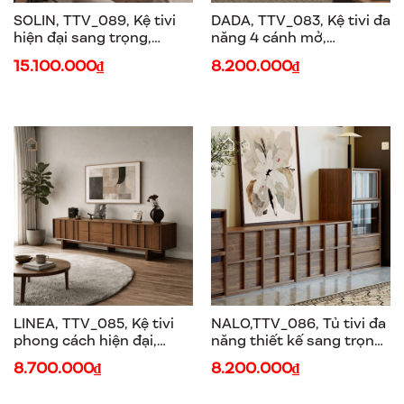
SOLIN, TTV_089, Kệ tivi
DADA, TTV_083, Kệ tivi đa
hiện đại sang trọng,
năng 4 cánh mở,
210x40x45cm, Plywood
180x40x50cm, Plywood
15.100.000₫
8.200.000₫
phủ Veneer, Nội thất Nhà
phủ Veneer, Nội thất Nhà
trên cao
Trên Cao
LINEA, TTV_085, Kệ tivi
NALO,TTV_086, Tủ tivi đa
phong cách hiện đại,
năng thiết kế sang trọng
180x40x57cm, Plywood
hiện đại, Nội thất Nhà
8.700.000₫
8.200.000₫
Phủ Veneer, Nội thất Nhà
Trên Cao
Trên Cao