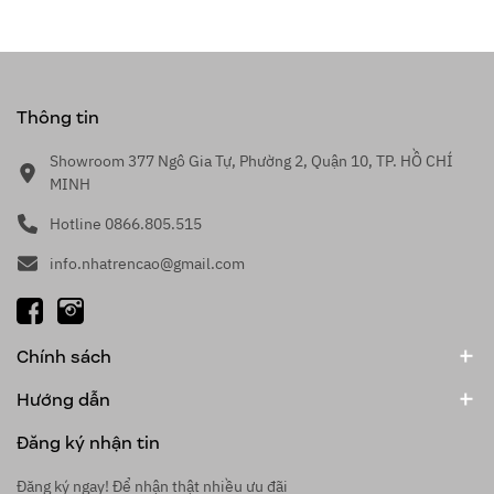
Thông tin
Showroom 377 Ngô Gia Tự, Phường 2, Quận 10, TP. HỒ CHÍ
MINH
Hotline 0866.805.515
info.nhatrencao@gmail.com
Chính sách
Hướng dẫn
Đăng ký nhận tin
Đăng ký ngay! Để nhận thật nhiều ưu đãi