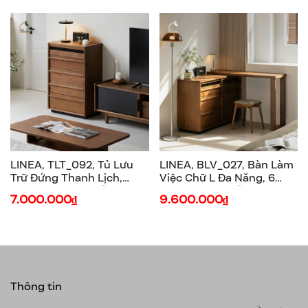
LINEA, TLT_092, Tủ Lưu
LINEA, BLV_027, Bàn Làm
Trữ Đứng Thanh Lịch,
Việc Chữ L Đa Năng, 6
60x40x100cm, Gỗ
Hộc - 9 Hộc, Gỗ Plywood
7.000.000₫
9.600.000₫
Plywood Phủ Veneer, Nội
Phủ Veneer, Nội Thất Nhà
Thất Nhà Trên Cao
Trên Cao
Thông tin