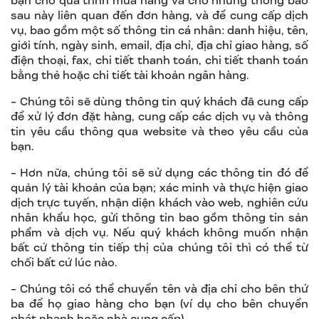
bạn cho quá trình mua hàng và cho những thông báo
sau này liên quan đến đơn hàng, và để cung cấp dịch
vụ, bao gồm một số thông tin cá nhân: danh hiệu, tên,
giới tính, ngày sinh, email, địa chỉ, địa chỉ giao hàng, số
điện thoại, fax, chi tiết thanh toán, chi tiết thanh toán
bằng thẻ hoặc chi tiết tài khoản ngân hàng.
- Chúng tôi sẽ dùng thông tin quý khách đã cung cấp
để xử lý đơn đặt hàng, cung cấp các dịch vụ và thông
tin yêu cầu thông qua website và theo yêu cầu của
bạn.
- Hơn nữa, chúng tôi sẽ sử dụng các thông tin đó để
quản lý tài khoản của bạn; xác minh và thực hiện giao
dịch trực tuyến, nhận diện khách vào web, nghiên cứu
nhân khẩu học, gửi thông tin bao gồm thông tin sản
phẩm và dịch vụ. Nếu quý khách không muốn nhận
bất cứ thông tin tiếp thị của chúng tôi thì có thể từ
chối bất cứ lúc nào.
- Chúng tôi có thể chuyển tên và địa chỉ cho bên thứ
ba để họ giao hàng cho bạn (ví dụ cho bên chuyển
phát nhanh hoặc nhà cung cấp).