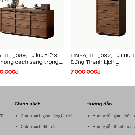
, TLT_089, Tủ lưu trữ 9
LINEA, TLT_092, Tủ Lưu T
hong cách sang trọng,
Đứng Thanh Lịch,
40x80cm, Plywood phủ
60x40x100cm, Gỗ Plyw
00.000₫
7.000.000₫
r, Nội thất Nhà trên cao
Phủ Veneer, Nội Thất Nh
Trên Cao
Chính sách
Hướng dẫn
TP.
Chính sách giao hàng lắp đặt.
Hướng dẫn giao nhận h
Chính sách đổi trả.
Hướng dẫn thanh toán.