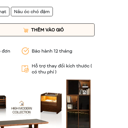
hạt
Nâu óc chó đậm
THÊM VÀO GIỎ
o đơn
Bảo hành 12 tháng
Hỗ trợ thay đổi kích thước (
có thu phí )