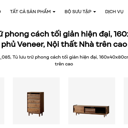
O
TẤT CẢ SẢN PHẨM
BỘ SƯU TẬP
DỊCH VỤ
trữ phong cách tối giản hiện đại, 
phủ Veneer, Nội thất Nhà trên cao
_085, Tủ lưu trữ phong cách tối giản hiện đại, 160x40x80
trên cao