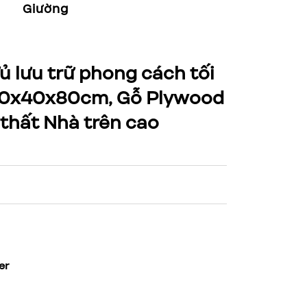
Giường
Bàn Làm Việc
Kệ
ủ lưu trữ phong cách tối
 160x40x80cm, Gỗ Plywood
 thất Nhà trên cao
er