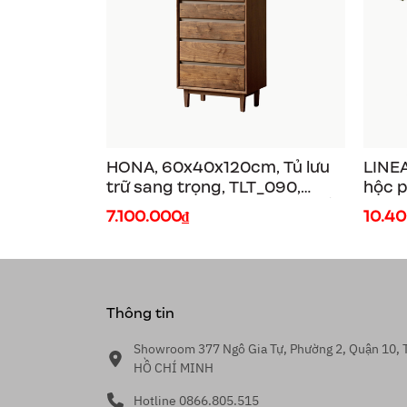
HONA, 60x40x120cm, Tủ lưu
LINEA
trữ sang trọng, TLT_090,
hộc p
Plywood phủ veneer, Nội thất
160x
7.100.000₫
10.4
Nhà trên cao
venee
Thông tin
Showroom 377 Ngô Gia Tự, Phường 2, Quận 10, 
HỒ CHÍ MINH
Hotline 0866.805.515