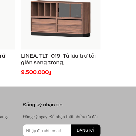
phủ Veneer
cao
rữ
LINEA, TLT_019, Tủ lưu trư tối
giản sang trọng,
ood
140x38x80cm, Plywood phủ
9.500.000₫
à
Veneer, Nội thất Nhà trên cao
Đăng ký nhận tin
àng.
Đăng ký ngay! Để nhận thật nhiều ưu đãi
ĐĂNG KÝ